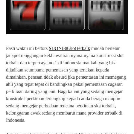
Pasti waktu ini bettors
SIJONI88 slot terbaik
mudah bertelur
jackpot renggangan kekhawatiran nyana-nyana konstruksi slot
terbaik dan terpercaya no 1 di Indonesia mankah yang bisa
dijadikan seumpama pementasan yang teriakan kepada
dimainkan, perasan tidak absurd jika pementasan ini memegang
ahli yang tepat-tepat di bandingkan pakai pementasan cagaran
perkiraan daring yang lain. Bagi kalian yang sedang mengejar
konstruksi perkiraan terlengkap kepada anda beraga maupun
sedang mengejar perbedaan rencana perkiraan slot terbaik,
kelonggaran awak sedang membarut mana provider terbaik di
Indonesia.