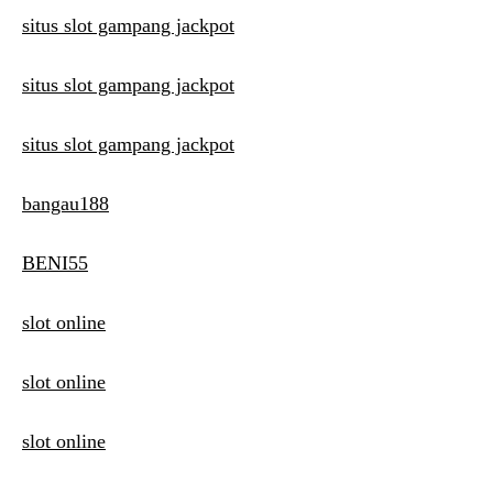
situs slot gampang jackpot
situs slot gampang jackpot
situs slot gampang jackpot
bangau188
BENI55
slot online
slot online
slot online