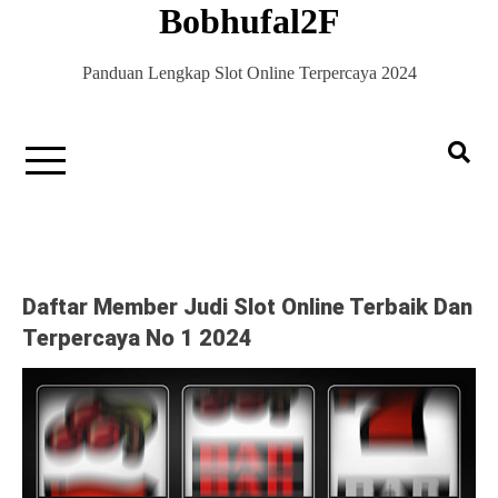
Bobhufal2F
Skip
to
content
Panduan Lengkap Slot Online Terpercaya 2024
Daftar Member Judi Slot Online Terbaik Dan
Terpercaya No 1 2024