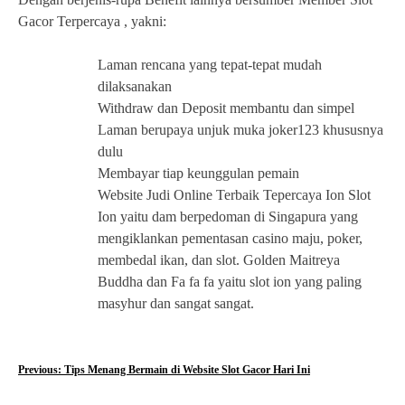
Gacor Terpercaya , yakni:
Laman rencana yang tepat-tepat mudah
dilaksanakan
Withdraw dan Deposit membantu dan simpel
Laman berupaya unjuk muka joker123 khususnya
dulu
Membayar tiap keunggulan pemain
Website Judi Online Terbaik Tepercaya Ion Slot
Ion yaitu dam berpedoman di Singapura yang
mengiklankan pementasan casino maju, poker,
membedal ikan, dan slot. Golden Maitreya
Buddha dan Fa fa fa yaitu slot ion yang paling
masyhur dan sangat sangat.
N
Previous:
Tips Menang Bermain di Website Slot Gacor Hari Ini