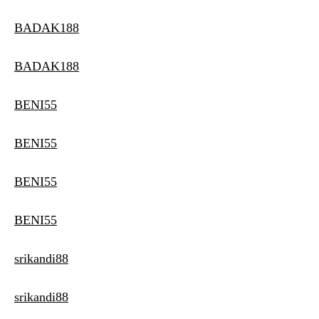
BADAK188
BADAK188
BENI55
BENI55
BENI55
BENI55
srikandi88
srikandi88