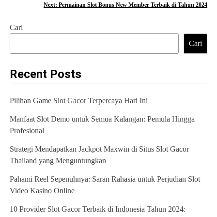
a
Next:
Permainan Slot Bonus New Member Terbaik di Tahun 2024
v
Cari
i
Cari
g
a
Recent Posts
s
Pilihan Game Slot Gacor Terpercaya Hari Ini
i
Manfaat Slot Demo untuk Semua Kalangan: Pemula Hingga
p
Profesional
o
Strategi Mendapatkan Jackpot Maxwin di Situs Slot Gacor
s
Thailand yang Menguntungkan
Pahami Reel Sepenuhnya: Saran Rahasia untuk Perjudian Slot
Video Kasino Online
10 Provider Slot Gacor Terbaik di Indonesia Tahun 2024: