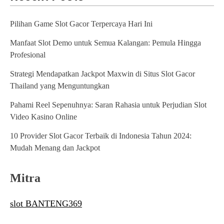
i
p
Pilihan Game Slot Gacor Terpercaya Hari Ini
o
Manfaat Slot Demo untuk Semua Kalangan: Pemula Hingga
Profesional
s
Strategi Mendapatkan Jackpot Maxwin di Situs Slot Gacor
Thailand yang Menguntungkan
Pahami Reel Sepenuhnya: Saran Rahasia untuk Perjudian Slot
Video Kasino Online
10 Provider Slot Gacor Terbaik di Indonesia Tahun 2024:
Mudah Menang dan Jackpot
Mitra
slot BANTENG369