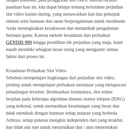
panduan luas ini, kita dapat belajar tentang kerumitan perjudian
slot video kasino daring, yang menawarkan kiat dan petunjuk
rahasia serta bantuan dan saran berpengalaman untuk membantu
Anda meningkatkan kesuksesan dan menambah pengalaman
bermain game. Karena metode kesadaran dari perbaikan
GENDIS 999
hingga pemilihan ide perjudian yang maju, kami
masih memiliki sebagian besar orang yang mengantre semua
faktor dari proses ini.
Kesadaran Perbaikan Slot Video
Sebelum mempelajari lingkungan dari perjudian slot video,
penting untuk mempelajari perbaikan mendasar yang mengawasi
petualangan tersebut. Berdasarkan fondasinya, slot online
berjalan pada beberapa algoritma dinamo nomor telepon (RNG)
yang terkenal, untuk memastikan keuntungan yang besar dan
tidak memihak dengan bantuan setiap putaran yang berbeda.
Artinya, setiap putaran mungkin independen dari yang terakhir,
dan tidak ada rute untuk meramalkan dan / atau menentukan