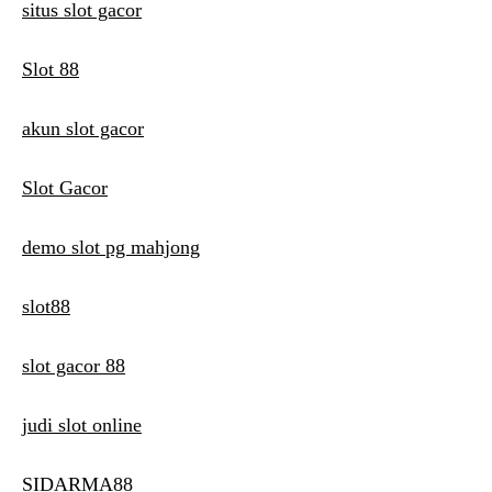
situs slot gacor
Slot 88
akun slot gacor
Slot Gacor
demo slot pg mahjong
slot88
slot gacor 88
judi slot online
SIDARMA88