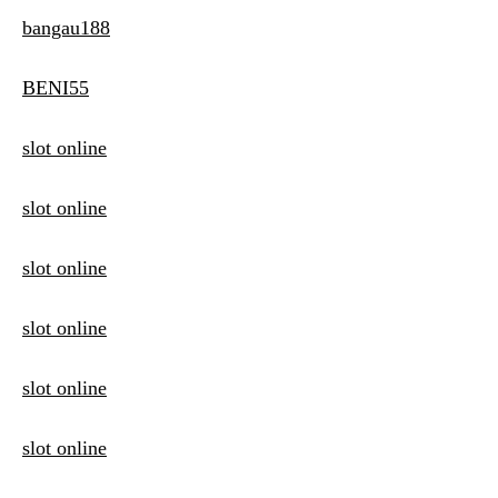
bangau188
BENI55
slot online
slot online
slot online
slot online
slot online
slot online