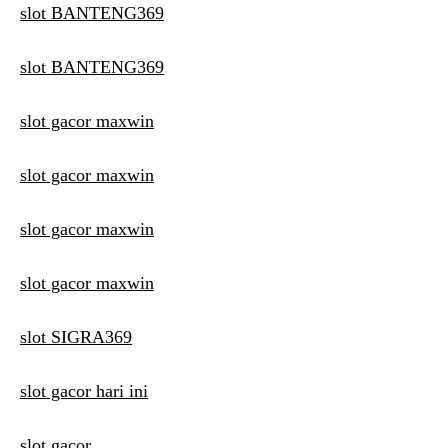
slot BANTENG369
slot BANTENG369
slot gacor maxwin
slot gacor maxwin
slot gacor maxwin
slot gacor maxwin
slot SIGRA369
slot gacor hari ini
slot gacor