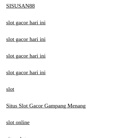
SISUSAN88
slot gacor hari ini
slot gacor hari ini
slot gacor hari ini
slot gacor hari ini
slot
Situs Slot Gacor Gampang Menang
slot online