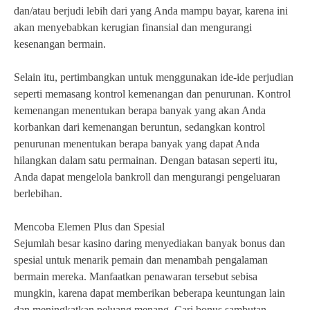
dan/atau berjudi lebih dari yang Anda mampu bayar, karena ini
akan menyebabkan kerugian finansial dan mengurangi
kesenangan bermain.
Selain itu, pertimbangkan untuk menggunakan ide-ide perjudian
seperti memasang kontrol kemenangan dan penurunan. Kontrol
kemenangan menentukan berapa banyak yang akan Anda
korbankan dari kemenangan beruntun, sedangkan kontrol
penurunan menentukan berapa banyak yang dapat Anda
hilangkan dalam satu permainan. Dengan batasan seperti itu,
Anda dapat mengelola bankroll dan mengurangi pengeluaran
berlebihan.
Mencoba Elemen Plus dan Spesial
Sejumlah besar kasino daring menyediakan banyak bonus dan
spesial untuk menarik pemain dan menambah pengalaman
bermain mereka. Manfaatkan penawaran tersebut sebisa
mungkin, karena dapat memberikan beberapa keuntungan lain
dan meningkatkan peluang menang. Cari bonus sambutan,