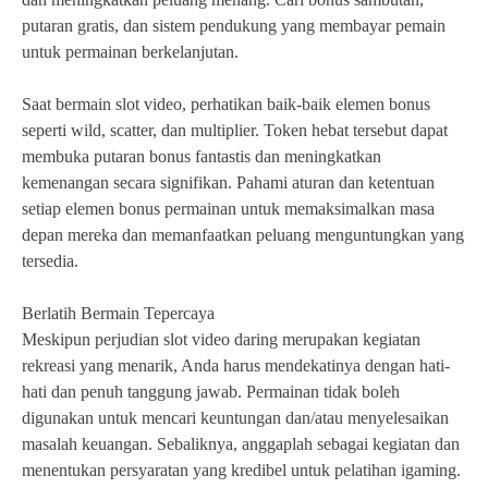
putaran gratis, dan sistem pendukung yang membayar pemain
untuk permainan berkelanjutan.
Saat bermain slot video, perhatikan baik-baik elemen bonus
seperti wild, scatter, dan multiplier. Token hebat tersebut dapat
membuka putaran bonus fantastis dan meningkatkan
kemenangan secara signifikan. Pahami aturan dan ketentuan
setiap elemen bonus permainan untuk memaksimalkan masa
depan mereka dan memanfaatkan peluang menguntungkan yang
tersedia.
Berlatih Bermain Tepercaya
Meskipun perjudian slot video daring merupakan kegiatan
rekreasi yang menarik, Anda harus mendekatinya dengan hati-
hati dan penuh tanggung jawab. Permainan tidak boleh
digunakan untuk mencari keuntungan dan/atau menyelesaikan
masalah keuangan. Sebaliknya, anggaplah sebagai kegiatan dan
menentukan persyaratan yang kredibel untuk pelatihan igaming.