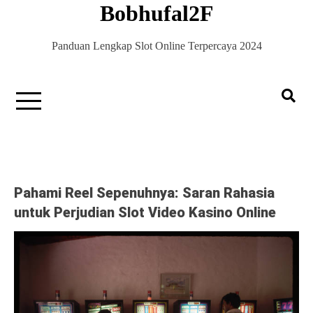
Bobhufal2F
Skip
to
content
Panduan Lengkap Slot Online Terpercaya 2024
Pahami Reel Sepenuhnya: Saran Rahasia
untuk Perjudian Slot Video Kasino Online